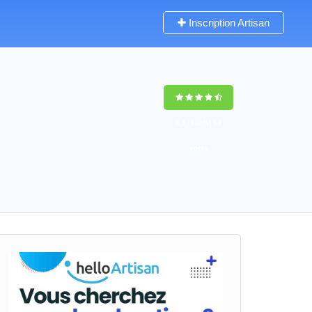
Inscription Artisan
9,5
(100%)
54
votes
1