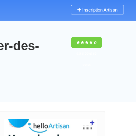
Inscription Artisan
er-des-
9,5
(100%)
69
votes