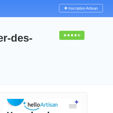
Inscription Artisan
er-des-
9,5
(100%)
69
votes