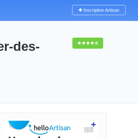
Inscription Artisan
er-des-
9,5
(100%)
72
votes