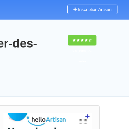
Inscription Artisan
er-des-
9,5
(100%)
73
votes