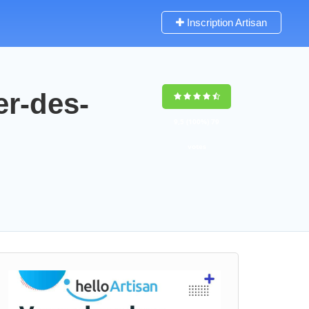
Inscription Artisan
er-des-
9,5
(100%)
79
votes