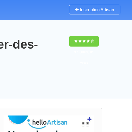
Inscription Artisan
er-des-
9,5
(100%)
81
votes