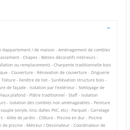
ion dappartement / de maison - Aménagement de combles
rassement - Chapes - Bétons décoratifs intérieurs -
tallation ou remplacement) - Charpente traditionnelle bois
ique - Couverture - Rénovation de couverture - Zinguerie
Toiture - Fenêtre de toit - Surélévation structure bois -
e de façade - Isolation par l'extérieur - Nettoyage de
aux plafond - Plâtre traditionnel - Staff - Isolation
urs - Isolation des combles non aménageables - Peinture
souple (vinyle, lino, dalles PVC, etc) - Parquet - Carrelage
 - Allée de jardin - Clôture - Piscine en dur - Piscine
ri de piscine - Métreur / Dessinateur - Coordinateur de