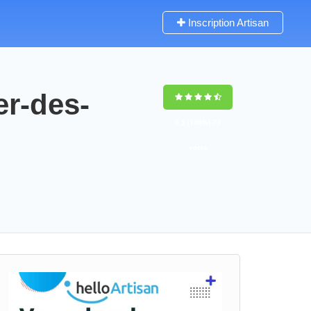
Inscription Artisan
er-des-
9,5
(100%)
73
votes