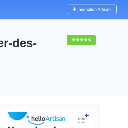
Inscription Artisan
er-des-
9,5
(100%)
67
votes