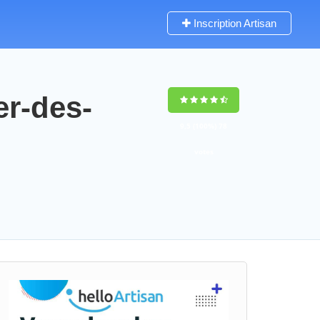
Inscription Artisan
er-des-
9,5
(100%)
78
votes