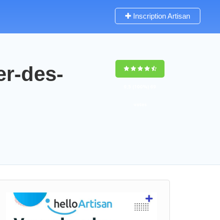
Inscription Artisan
er-des-
9,5
(100%)
69
votes