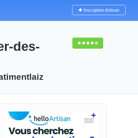
Inscription Artisan
er-des-
9,5
(100%)
64
votes
atimentlaiz