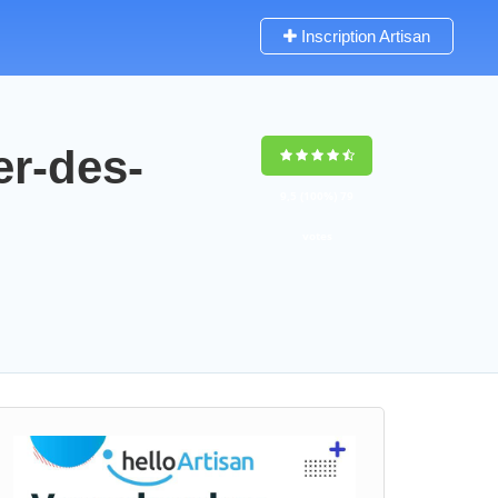
Inscription Artisan
er-des-
9,5
(100%)
79
votes