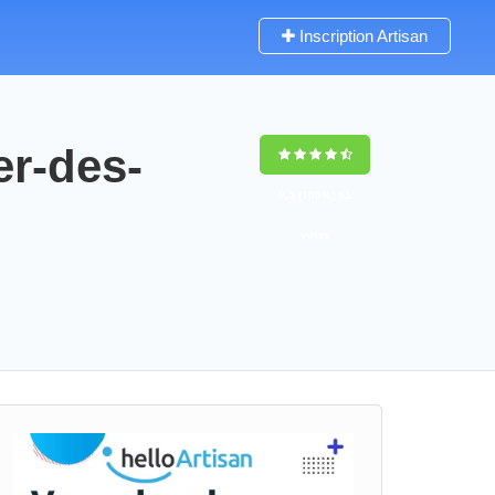
Inscription Artisan
er-des-
9,5
(100%)
65
votes