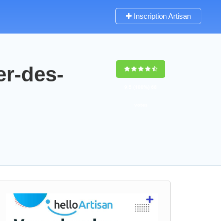
Inscription Artisan
er-des-
9,5
(100%)
68
votes