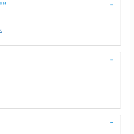
ost
s