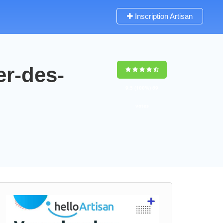
Inscription Artisan
er-des-
9,5
(100%)
69
votes