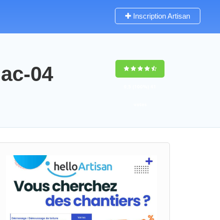
Inscription Artisan
nac-04
9,5
(100%)
41
votes