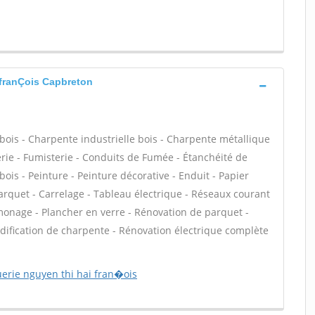
 franÇois Capbreton
bois - Charpente industrielle bois - Charpente métallique
rie - Fumisterie - Conduits de Fumée - Étanchéité de
 bois - Peinture - Peinture décorative - Enduit - Papier
- Parquet - Carrelage - Tableau électrique - Réseaux courant
onage - Plancher en verre - Rénovation de parquet -
odification de charpente - Rénovation électrique complète
erie nguyen thi hai fran�ois