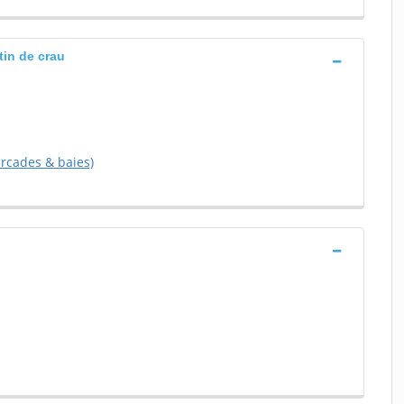
tin de crau
(arcades & baies)