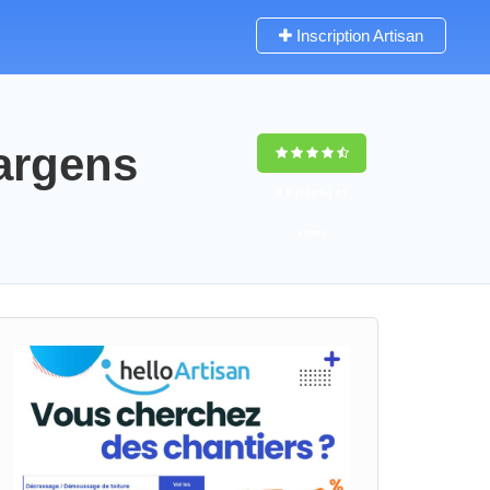
Inscription Artisan
argens
9,5
(100%)
41
votes