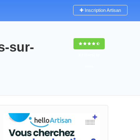
Inscription Artisan
s-sur-
9,5
(100%)
47
votes