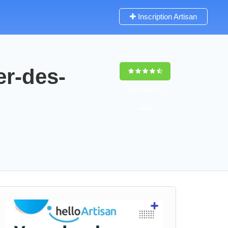
Inscription Artisan
er-des-
9,5
(100%)
67
votes