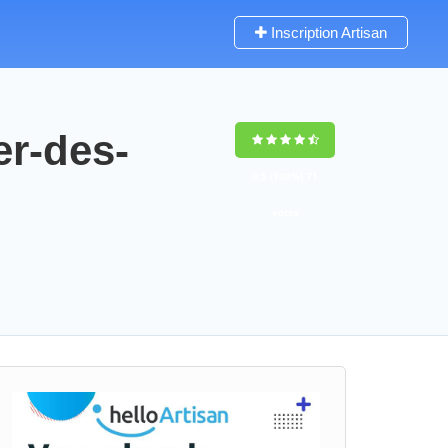
Inscription Artisan
er-des-
9,5
(100%)
71
votes