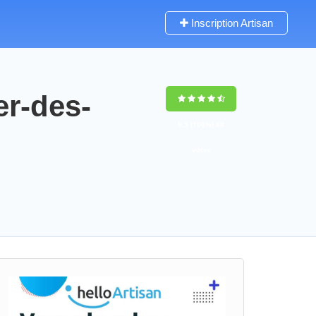
Inscription Artisan
er-des-
9,5
(100%)
68
votes