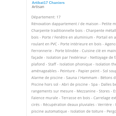
Artibat17 Chaniers
Artisan
Département: 17
Rénovation dappartement / de maison - Petite ma
Charpente traditionnelle bois - Charpente métalli
bois - Porte / Fenêtre en aluminium - Portail en a
roulant en PVC - Porte intérieure en bois - Agence
Ferronnerie - Porte blindée - Cuisine clé en mai
façade - Isolation par l'extérieur - Nettoyage de 
plafond - Staff - Isolation phonique - Isolation 
aménageables - Peinture - Papier peint - Sol souple
Alarme de piscine - Sauna / Hammam - Bétons déco
Piscine hors sol - Abri de piscine - Spa - Dalles 
rangements sur mesure - Mezzanine - Stores - Es
Faïence murale - Terrasse en bois - Carrelage ext
cirés - Récupération deaux pluviales - Verrière 
piscine automatique - Isolation de toiture - Perg