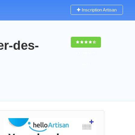
Inscription Artisan
er-des-
9,5
(100%)
70
votes