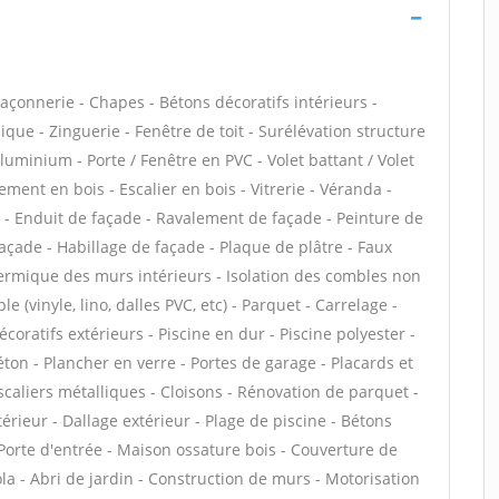
çonnerie - Chapes - Bétons décoratifs intérieurs -
que - Zinguerie - Fenêtre de toit - Surélévation structure
luminium - Porte / Fenêtre en PVC - Volet battant / Volet
ment en bois - Escalier en bois - Vitrerie - Véranda -
n - Enduit de façade - Ravalement de façade - Peinture de
façade - Habillage de façade - Plaque de plâtre - Faux
thermique des murs intérieurs - Isolation des combles non
 (vinyle, lino, dalles PVC, etc) - Parquet - Carrelage -
ratifs extérieurs - Piscine en dur - Piscine polyester -
béton - Plancher en verre - Portes de garage - Placards et
caliers métalliques - Cloisons - Rénovation de parquet -
érieur - Dallage extérieur - Plage de piscine - Bétons
- Porte d'entrée - Maison ossature bois - Couverture de
ola - Abri de jardin - Construction de murs - Motorisation