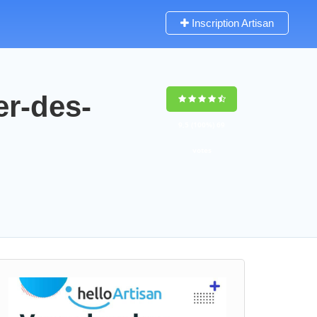
Inscription Artisan
er-des-
9,5
(100%)
69
votes