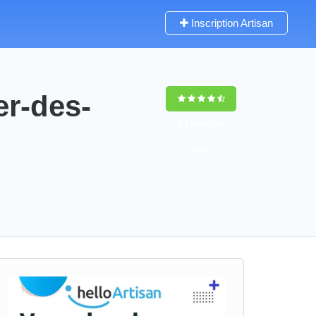
Inscription Artisan
er-des-
9,5
(100%)
65
votes