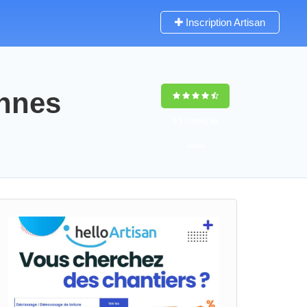
Inscription Artisan
annes
9,5
(100%)
39
votes