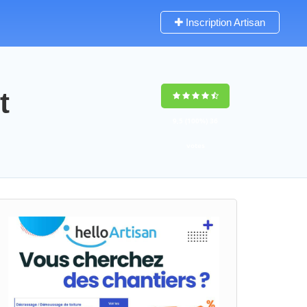
Inscription Artisan
t
9,5
(100%)
36
votes