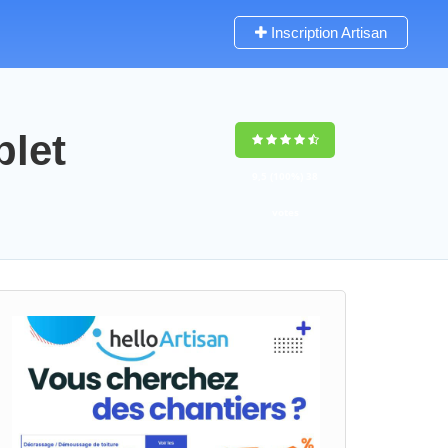
Inscription Artisan
blet
9,5
(100%)
38
votes