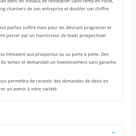
san dans les travaux de rénovation Saint-remy-en-rollat,
ing chantiers de son entreprise et doubler son chiffre
peut parfois suffire mais pour les désirant progresser et
ent passer par un fournisseur de leads prospectsion
e limitaient aux prospectus ou au porte à porte. Des
t du temps et demandait un investissement sans garantie
 vous permettra de recevoir des demandes de devis en
rer un avenir à votre société.