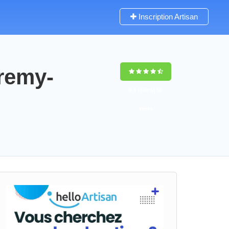
Inscription Artisan
-remy-
9,5
(100%)
50
votes