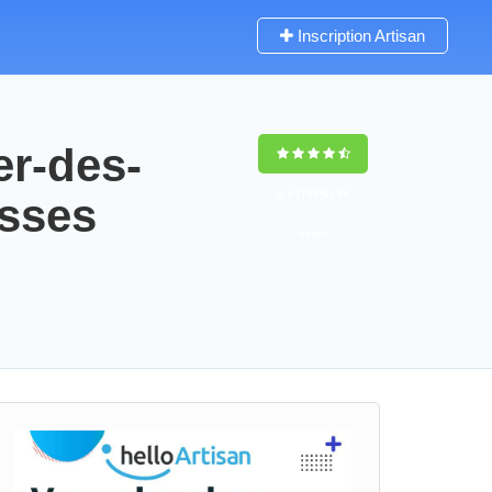
Inscription Artisan
er-des-
9,5
(100%)
84
osses
votes