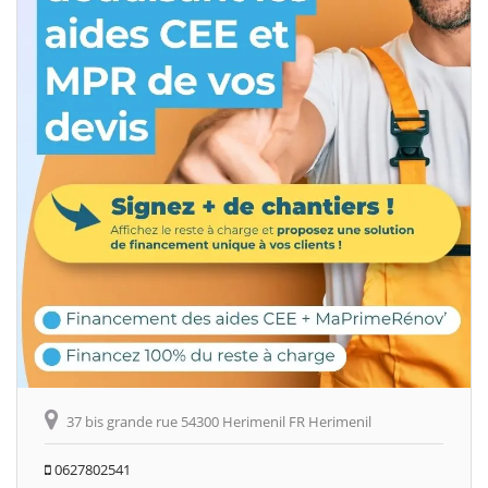
37 bis grande rue 54300 Herimenil FR Herimenil
0627802541