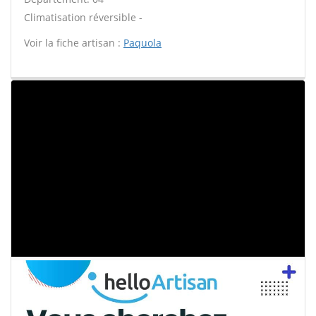
Climatisation réversible -
Voir la fiche artisan :
Paquola