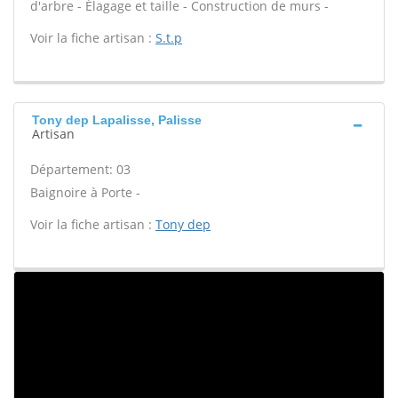
d'arbre - Élagage et taille - Construction de murs -
Voir la fiche artisan :
S.t.p
Tony dep Lapalisse, Palisse
Artisan
Département: 03
Baignoire à Porte -
Voir la fiche artisan :
Tony dep