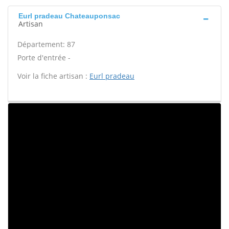
Eurl pradeau Chateauponsac
Artisan
Département: 87
Porte d'entrée -
Voir la fiche artisan :
Eurl pradeau