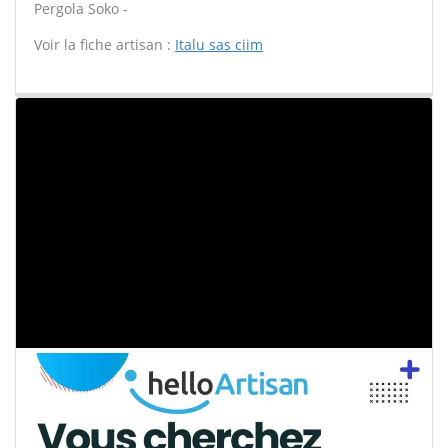
Pergola Soko -
Voir la fiche artisan :
Italu sas ciim