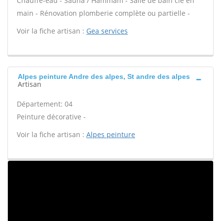
Chauffe-eau - Sauna / Hammam - Salle de bain clé en
main - Rénovation plomberie complète ou partielle -
Voir la fiche artisan :
Gea services
Alpes peinture Andre des alpes, St andre des alpes
Artisan
Département: 04
Peinture décorative -
Voir la fiche artisan :
Alpes peinture