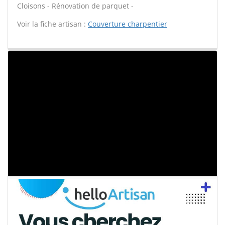
Cloisons - Rénovation de parquet -
Voir la fiche artisan :
Couverture charpentier