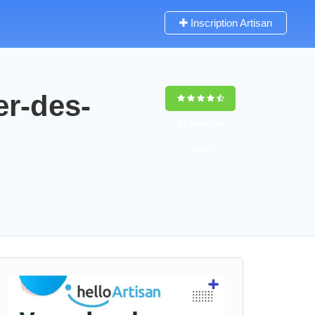
Inscription Artisan
er-des-
9,5
(100%)
80
votes