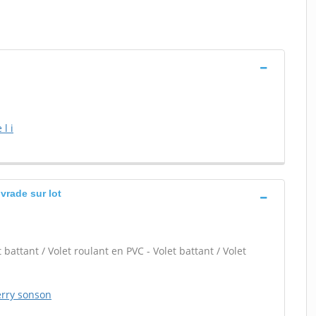
l i
ivrade sur lot
 battant / Volet roulant en PVC - Volet battant / Volet
erry sonson