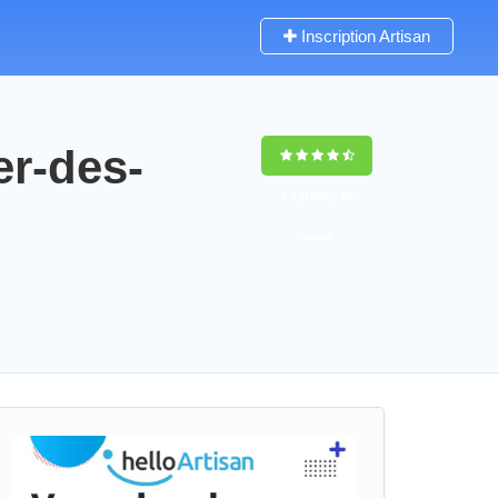
Inscription Artisan
er-des-
9,5
(100%)
80
votes