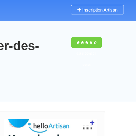
Inscription Artisan
er-des-
9,5
(100%)
71
votes