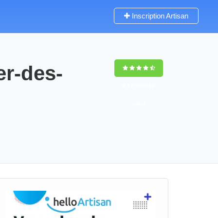
Inscription Artisan
er-des-
9,5
(100%)
68
votes