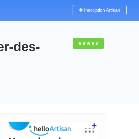
Inscription Artisan
er-des-
9,5
(100%)
77
votes