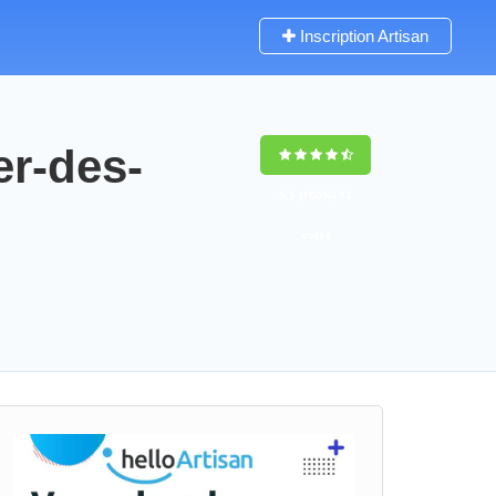
Inscription Artisan
er-des-
9,5
(100%)
73
votes