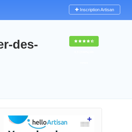
Inscription Artisan
er-des-
9,5
(100%)
69
votes