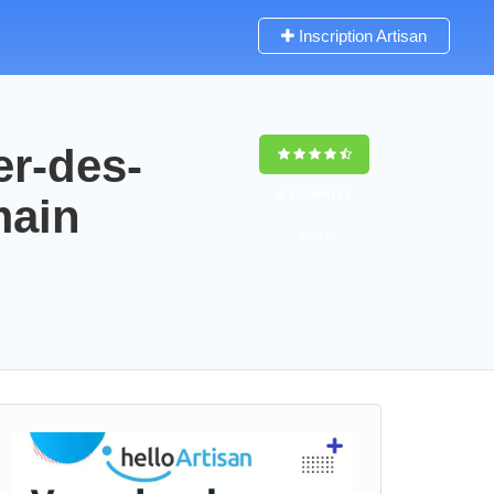
Inscription Artisan
er-des-
9,5
(100%)
84
main
votes