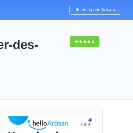
Inscription Artisan
er-des-
9,5
(100%)
68
votes