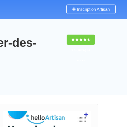
Inscription Artisan
er-des-
9,5
(100%)
64
votes